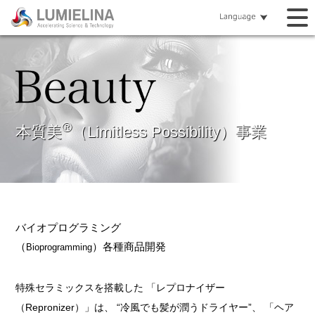
®
本質美
（Limitless Possibility）事業
バイオプログラミング
（
）各種商品開発
Bioprogramming
特殊セラミックスを搭載した 「レプロナイザー
（Repronizer）」は、 “冷風でも髪が潤うドライヤー”、 「ヘア